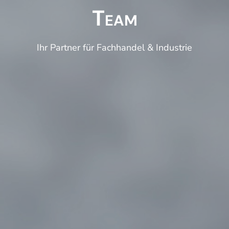
Team
Ihr Partner für Fachhandel & Industrie