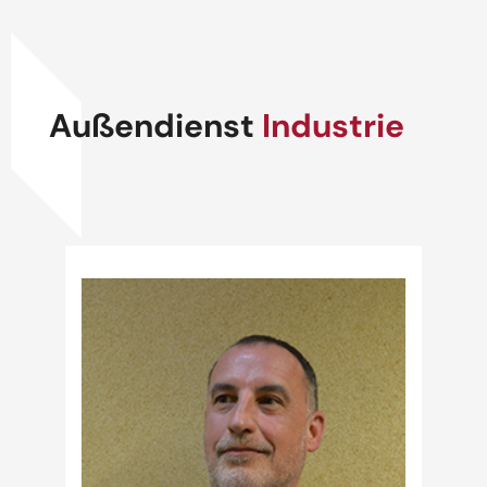
Außendienst
Industrie